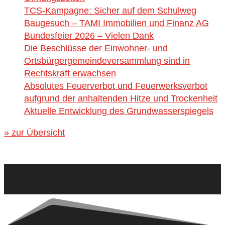
TCS-Kampagne: Sicher auf dem Schulweg
Baugesuch – TAMI Immobilien und Finanz AG
Bundesfeier 2026 – Vielen Dank
Die Beschlüsse der Einwohner- und
Ortsbürgergemeindeversammlung sind in
Rechtskraft erwachsen
Absolutes Feuerverbot und Feuerwerksverbot
aufgrund der anhaltenden Hitze und Trockenheit
Aktuelle Entwicklung des Grundwasserspiegels
» zur Übersicht