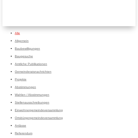
Alle
Allgemein
Baubewilligungen
Baugesuche
Amtliche Publikationen
Gemeinderatsnachrichten
Projekte
Abstimmungen
Wahlen / Abstimmungen
Stellenausschreibungen
Einwohnergemeindeversammlung
Ortsbürgergemeindeversammlung
Anlässe
Referendum