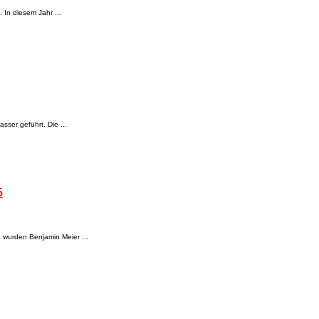
 In diesem Jahr ...
ser geführt. Die ...
5
 wurden Benjamin Meier ...