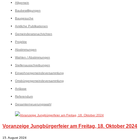
Allgemein
Baubewilligungen
Baugesuche
Amtliche Publikationen
Gemeinderatsnachrichten
Projekte
Abstimmungen
Wahlen / Abstimmungen
Stellenausschreibungen
Einwohnergemeindeversammlung
Ortsbürgergemeindeversammlung
Anlässe
Referendum
Gesamterneuerungswahl
Voranzeige Jungbürgerfeier am Freitag, 18. Oktober 2024
15. August 2024