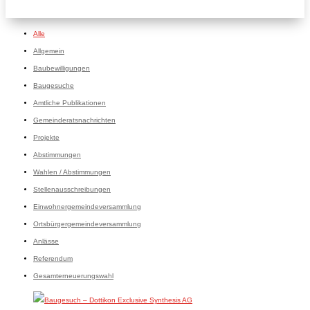
Alle
Allgemein
Baubewilligungen
Baugesuche
Amtliche Publikationen
Gemeinderatsnachrichten
Projekte
Abstimmungen
Wahlen / Abstimmungen
Stellenausschreibungen
Einwohnergemeindeversammlung
Ortsbürgergemeindeversammlung
Anlässe
Referendum
Gesamterneuerungswahl