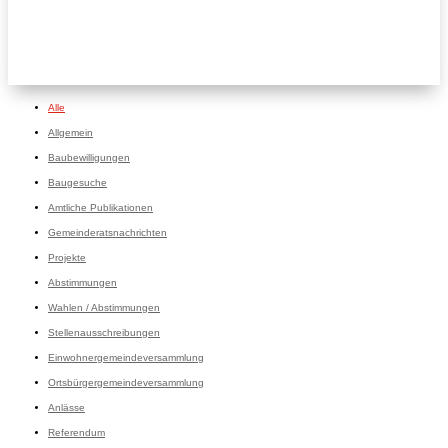
Alle
Allgemein
Baubewilligungen
Baugesuche
Amtliche Publikationen
Gemeinderatsnachrichten
Projekte
Abstimmungen
Wahlen / Abstimmungen
Stellenausschreibungen
Einwohnergemeindeversammlung
Ortsbürgergemeindeversammlung
Anlässe
Referendum